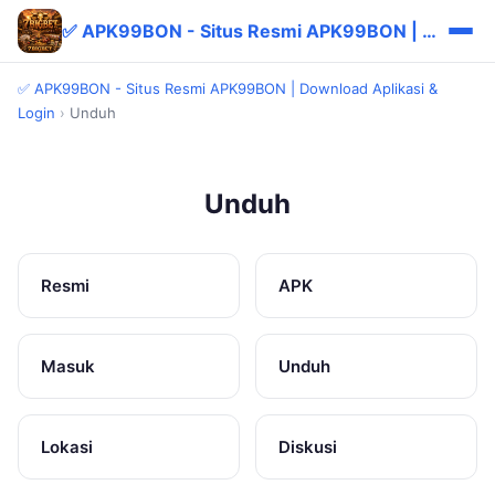
✅ APK99BON - Situs Resmi APK99BON | Download Aplikasi & Login
✅ APK99BON - Situs Resmi APK99BON | Download Aplikasi &
Login
›
Unduh
Unduh
Resmi
APK
Masuk
Unduh
Lokasi
Diskusi