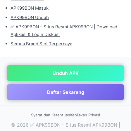
APK99BON Masuk
APK99BON Unduh
✅ APK99BON – Situs Resmi APK99BON | Download
Aplikasi & Login Diskusi
Semua Brand Slot Terpercaya
Unduh APK
Daftar Sekarang
Syarat dan Ketentuan
Kebijakan Privasi
© 2026 ✅ APK99BON - Situs Resmi APK99BON |