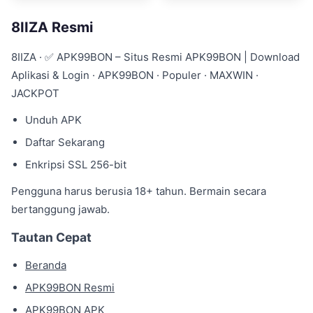
8IIZA Resmi
8IIZA · ✅ APK99BON – Situs Resmi APK99BON | Download
Aplikasi & Login · APK99BON · Populer · MAXWIN ·
JACKPOT
Unduh APK
Daftar Sekarang
Enkripsi SSL 256-bit
Pengguna harus berusia 18+ tahun. Bermain secara
bertanggung jawab.
Tautan Cepat
Beranda
APK99BON Resmi
APK99BON APK